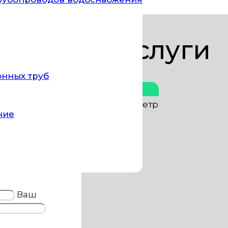
Цены за услуги
онных труб
Стоимость
оводы)
от 30 руб. за пог. метр
ние
ские смывы)
от 300 руб. шт.
ование
Договорная
Ваш