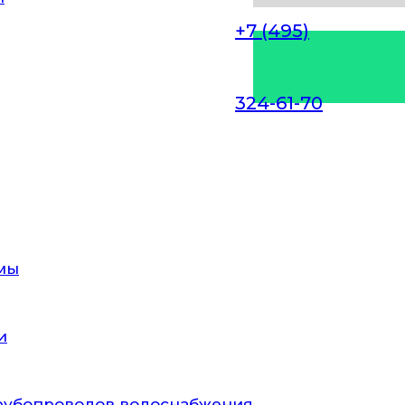
+7 (495)
324-61-70
ЦИЯ СИСТЕМ
ИИ В ДОМЕ М
мы
ться идеальные условия для размножения многих
ой доступности внутренних поверхностей канал
 только профессионалы, имеющие необходимые 
и
тщательной очистке и обеззараживанию вентиляц
рубопроводов водоснабжения