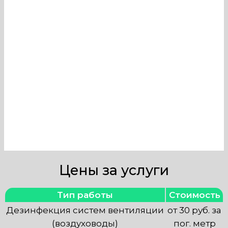
вентиляции в Гимназии могут
провести только профессионалы,
имеющие необходимые знания и
оборудование. Наша компания в
Москве оказывает услуги по
тщательной очистке и
обеззараживанию вентиляционных
систем.
Цены за услуги
Тип работы
Стоимость
Дезинфекция систем вентиляции
от 30 руб. за
(воздуховоды)
пог. метр