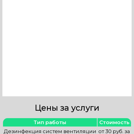
вентиляции в Книжном магазине
могут провести только
профессионалы, имеющие
необходимые знания и
оборудование. Наша компания в
Москве оказывает услуги по
тщательной очистке и
обеззараживанию вентиляционных
систем.
Цены за услуги
Тип работы
Стоимость
Дезинфекция систем вентиляции
от 30 руб. за