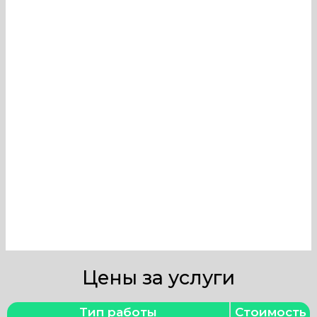
качественную дезинфекцию
вентиляции в Компьютерном
ремонте и услуги могут провести
только профессионалы, имеющие
необходимые знания и
оборудование. Наша компания в
Москве оказывает услуги по
тщательной очистке и
обеззараживанию вентиляционных
систем.
Цены за услуги
Тип работы
Стоимость