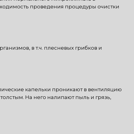
обходимость проведения процедуры очистки
анизмов, в т.ч. плесневых грибков и
опические капельки проникают в вентиляцию
толстым. На него налипают пыль и грязь,