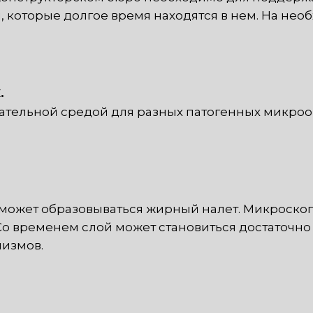
, которые долгое время находятся в нем. На не
.
ательной средой для разных патогенных микроорг
ов может образовываться жирный налет. Микроск
 Со временем слой может становиться достаточно 
низмов.