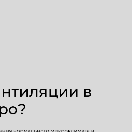
ентиляции в
ро?
ания нормального микроклимата в