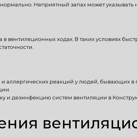
т нормально. Неприятный запах может указывать н
 в вентиляционных ходах. В таких условиях быс
таточности.
и аллергических реакций у людей, бывающих в 
ции.
ку и дезинфекцию систем вентиляции в Констру
ения вентиляци