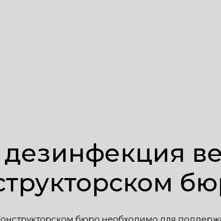
 дезинфекция в
структорском бю
Конструкторском бюро необходимо для поддерж