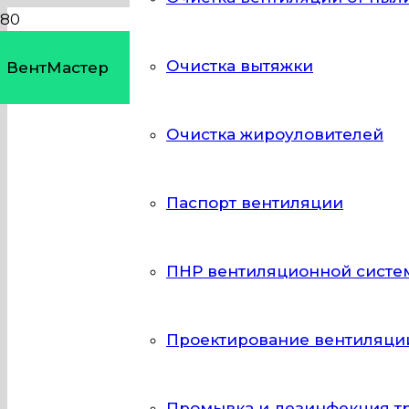
Очистка вытяжки
ВентМастер
Очистка жироуловителей
ДЕЗИНФЕК
Паспорт вентиляции
ВЕНТИЛЯЦ
КОНСТРУК
ПНР вентиляционной систе
Проектирование вентиляци
В вентиляционных каналах могут создава
патогенных микроорганизмов. Из-за низк
вентиляции в Конструкторском бюро могу
Промывка и дезинфекция т