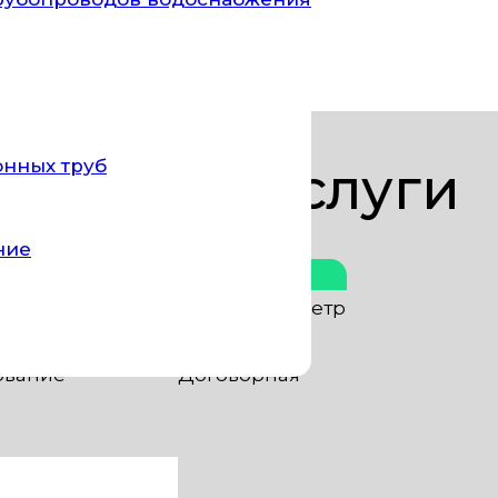
и по тщательной очистке и обеззараживанию вен
онных труб
Цены за услуги
ние
Стоимость
оводы)
от 30 руб. за пог. метр
ские смывы)
от 300 руб. шт.
ование
Договорная