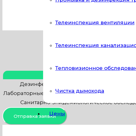
Наша компания в Москве оказывает услуг
Телеинспекция вентиляции
Телеинспекция канализаци
Тепловизионное обследова
Тип работы
Дезинфекция систем вентиляции (воздух
Чистка дымохода
Лабораторные исследования (микробиологиче
Санитарно-эпидемиологическое обслед
Цены
Отправка заявки