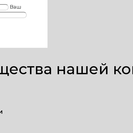
Ваш
ества нашей к
и