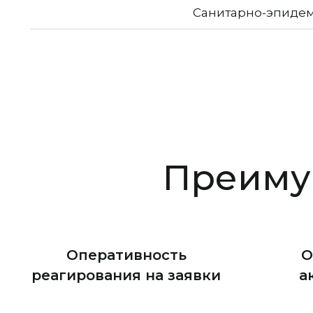
Санитарно-эпидем
Преиму
Оперативность
О
реагирования на заявки
а