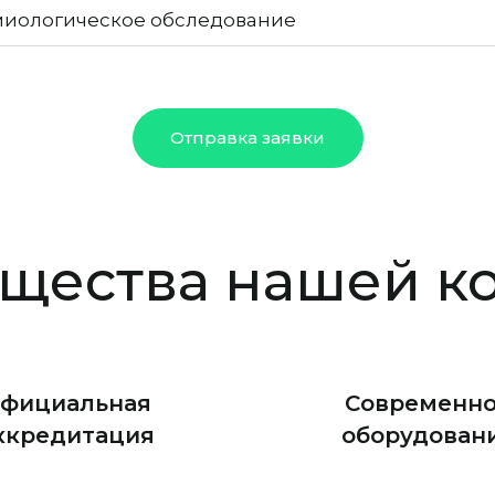
иологическое обследование
Отправка заявки
щества нашей к
фициальная
Современн
ккредитация
оборудован