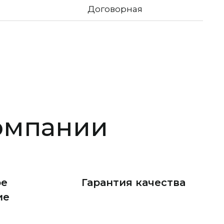
Договорная
омпании
ое
Гарантия качества
ие