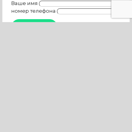
Ваше имя
номер телефона
Наши мастера
Соколов Николай
Кузнецов Егор