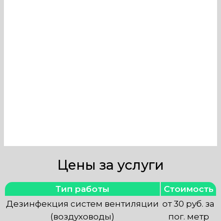
вентиляции в Планетарии могут
провести только профессионалы,
имеющие необходимые знания и
оборудование. Наша компания в
Москве оказывает услуги по
тщательной очистке и
обеззараживанию вентиляционных
систем.
Цены за услуги
Тип работы
Стоимость
Дезинфекция систем вентиляции
от 30 руб. за
(воздуховоды)
пог. метр