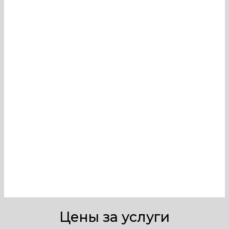
доступности внутренних
поверхностей каналов,
качественную дезинфекцию
вентиляции в Пломбираторах и
пломбах безопасности могут
провести только профессионалы,
имеющие необходимые знания и
оборудование. Наша компания в
Москве оказывает услуги по
тщательной очистке и
обеззараживанию вентиляционных
систем.
Цены за услуги