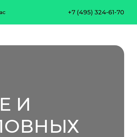
+7 (495) 324-61-70
ас
Е И
ЛОВНЫХ