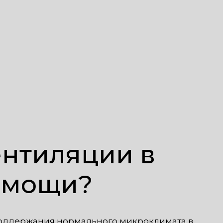
ентиляции в
омощи?
оддержания нормального микроклимата в