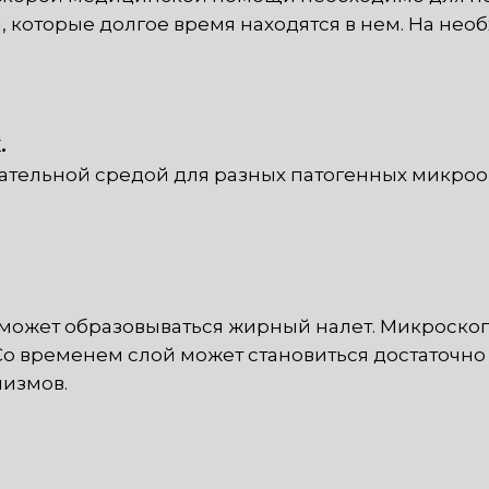
, которые долгое время находятся в нем. На не
.
ательной средой для разных патогенных микроорг
ов может образовываться жирный налет. Микроск
 Со временем слой может становиться достаточно 
низмов.