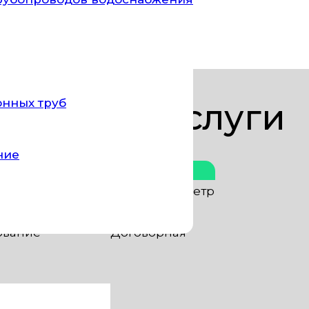
казывает услуги по тщательной очистке и обезз
онных труб
Цены за услуги
ние
Стоимость
оводы)
от 30 руб. за пог. метр
ские смывы)
от 300 руб. шт.
ование
Договорная