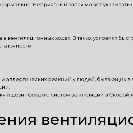
т нормально. Неприятный запах может указывать н
 в вентиляционных ходах. В таких условиях быс
таточности.
и аллергических реакций у людей, бывающих в 
ции.
тку и дезинфекцию систем вентиляции в Скорой
ения вентиляци