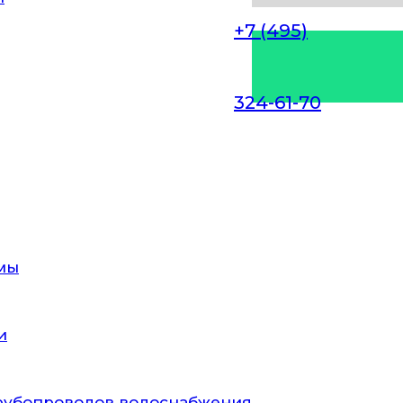
+7 (495)
324-61-70
ЦИЯ СИСТЕМ
И В СКОРОЙ
КОЙ ПОМОЩ
мы
и
ться идеальные условия для размножения многих
ой доступности внутренних поверхностей канал
и могут провести только профессионалы, имею
рубопроводов водоснабжения