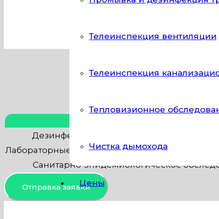
оборудование. Наша компания в Москве о
Телеинспекция вентиляции
Телеинспекция канализаци
Тепловизионное обследова
Тип работы
Дезинфекция систем вентиляции (воздух
Чистка дымохода
Лабораторные исследования (микробиологиче
Санитарно-эпидемиологическое обслед
Цены
Отправка заявки