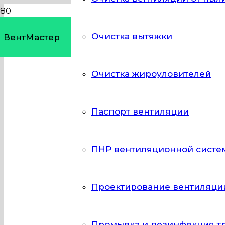
Очистка вытяжки
ВентМастер
Очистка жироуловителей
ДЕЗИНФЕК
Паспорт вентиляции
ВЕНТИЛЯЦИ
МЕДИЦИНС
ПНР вентиляционной систе
Проектирование вентиляци
В вентиляционных каналах могут создава
патогенных микроорганизмов. Из-за низк
вентиляции в Скорой медицинской помощ
Промывка и дезинфекция т