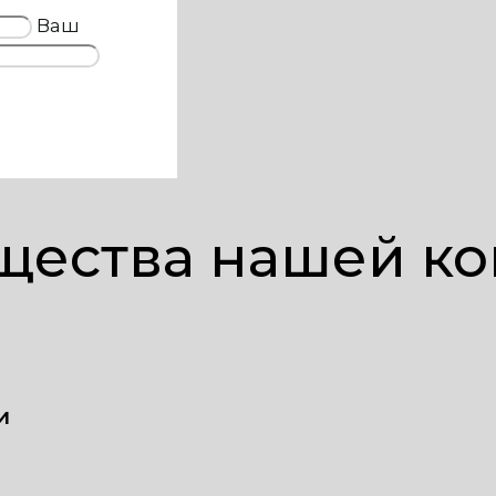
Ваш
ества нашей к
и