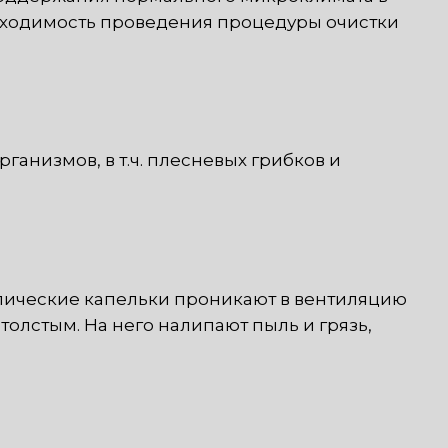
обходимость проведения процедуры очистки
анизмов, в т.ч. плесневых грибков и
опические капельки проникают в вентиляцию
толстым. На него налипают пыль и грязь,