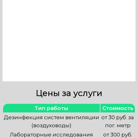
только профессионалы, имеющие
необходимые знания и
оборудование. Наша компания в
Москве оказывает услуги по
тщательной очистке и
обеззараживанию вентиляционных
систем.
Цены за услуги
Тип работы
Стоимость
Дезинфекция систем вентиляции
от 30 руб. за
(воздуховоды)
пог. метр
Лабораторные исследования
от 300 руб.