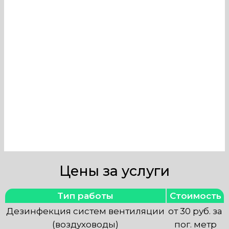
вентиляции в Телекомпании могут
провести только профессионалы,
имеющие необходимые знания и
оборудование. Наша компания в
Москве оказывает услуги по
тщательной очистке и
обеззараживанию вентиляционных
систем.
Цены за услуги
Тип работы
Стоимость
Дезинфекция систем вентиляции
от 30 руб. за
(воздуховоды)
пог. метр