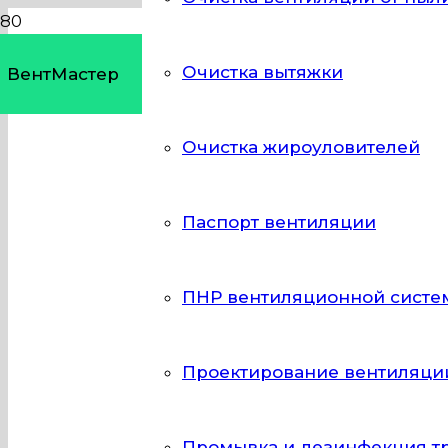
Очистка вытяжки
ВентМастер
Очистка жироуловителей
ДЕЗИНФЕК
Паспорт вентиляции
ВЕНТИЛЯЦ
ЖИВОТНОВ
ПНР вентиляционной систе
Проектирование вентиляци
В вентиляционных каналах могут создава
патогенных микроорганизмов. Из-за низк
вентиляции в Животноводческом хозяйст
Промывка и дезинфекция т