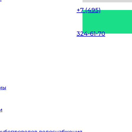
+7 (495)
324-61-70
ЦИЯ СИСТЕМ
ИИ В
ОДЧЕСКОМ Х
мы
и
ться идеальные условия для размножения многих
ой доступности внутренних поверхностей канал
ве могут провести только профессионалы, имею
рубопроводов водоснабжения