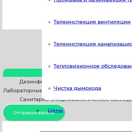
оборудование. Наша компания в Москве о
Телеинспекция вентиляции
Телеинспекция канализаци
Тепловизионное обследова
Тип работы
Дезинфекция систем вентиляции (воздух
Чистка дымохода
Лабораторные исследования (микробиологиче
Санитарно-эпидемиологическое обслед
Цены
Отправка заявки