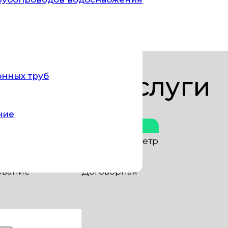
казывает услуги по тщательной очистке и обезз
онных труб
Цены за услуги
ние
Стоимость
оводы)
от 30 руб. за пог. метр
ские смывы)
от 300 руб. шт.
ование
Договорная