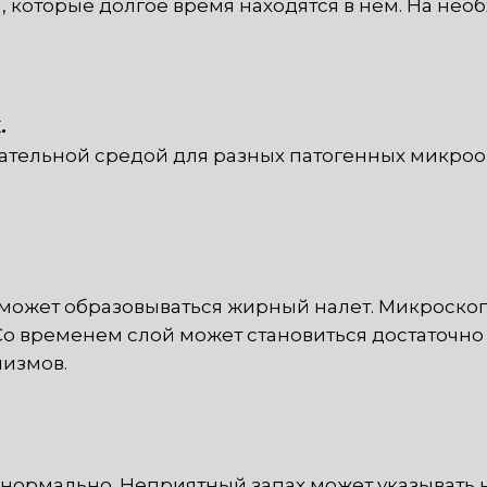
, которые долгое время находятся в нем. На не
.
ательной средой для разных патогенных микроорг
ов может образовываться жирный налет. Микроск
 Со временем слой может становиться достаточно 
низмов.
т нормально. Неприятный запах может указывать н