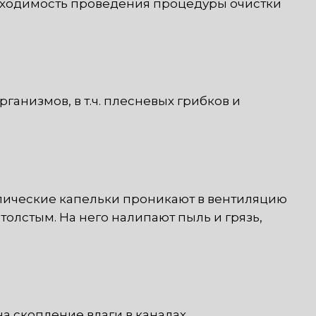
обходимость проведения процедуры очистки
анизмов, в т.ч. плесневых грибков и
опические капельки проникают в вентиляцию
толстым. На него налипают пыль и грязь,
а скопление влаги в каналах.