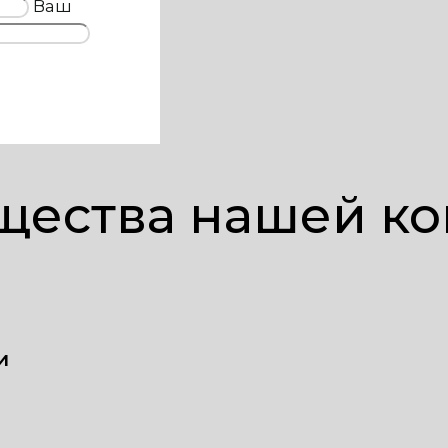
Ваш
ества нашей к
и