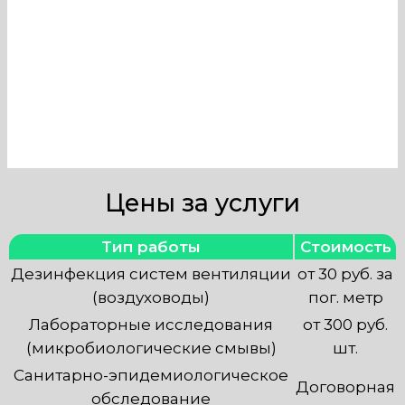
Наша компания занимается
техобслуживанием
вентиляционных систем любой
сложности с выездом по Москве.
Цены за услуги
Тип работы
Стоимость
Дезинфекция систем вентиляции
от 30 руб. за
(воздуховоды)
пог. метр
Лабораторные исследования
от 300 руб.
(микробиологические смывы)
шт.
Санитарно-эпидемиологическое
Договорная
обследование