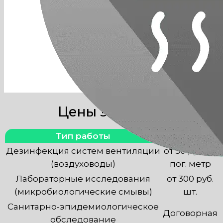
Наша компания занимается
техобслуживанием
вентиляционных систем любой
сложности с выездом по Москве.
Цены за услуги
Тип работы
Стоимость
Дезинфекция систем вентиляции
от 30 руб. за
(воздуховоды)
пог. метр
Лабораторные исследования
от 300 руб.
(микробиологические смывы)
шт.
Санитарно-эпидемиологическое
Договорная
обследование