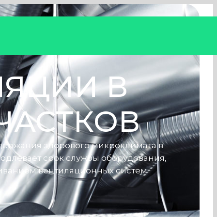
ЯЦИИ В
ЧАСТКОВ
держания здорового микроклимата в
одлевает срок службы оборудования,
живанием вентиляционных систем