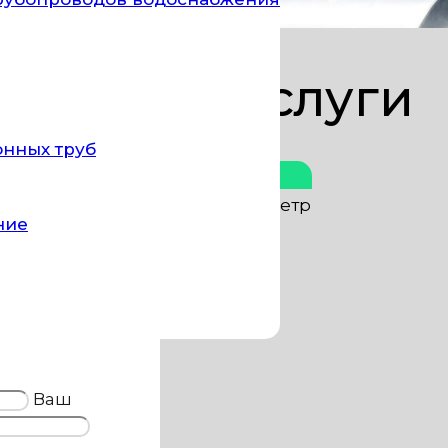
Цены за услуги
онных труб
Стоимость
оводы)
от 30 руб. за пог. метр
ние
ские смывы)
от 300 руб. шт.
ование
Договорная
Ваш