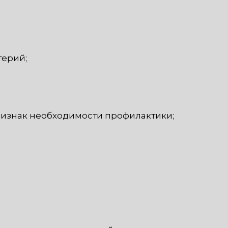
терий;
ризнак необходимости профилактики;