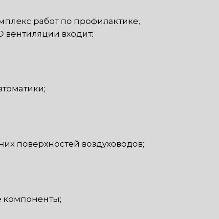
мплекс работ по профилактике,
 вентиляции входит:
втоматики;
них поверхностей воздуховодов;
 компоненты;