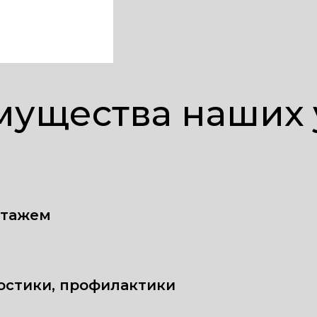
ущества наших 
стажем
остики, профилактики