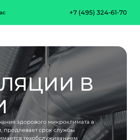
+7 (495) 324-61-70
ас
ЛЯЦИИ В
И
жания здорового микроклимата в
 продлевает срок службы
нимается техобслуживанием