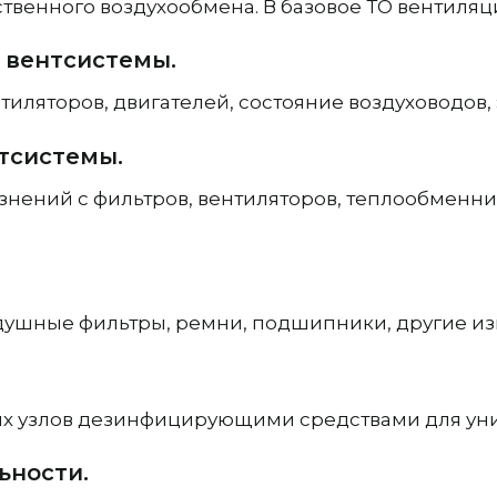
твенного воздухообмена. В базовое ТО вентиляци
 вентсистемы.
иляторов, двигателей, состояние воздуховодов,
тсистемы.
язнений с фильтров, вентиляторов, теплообменн
душные фильтры, ремни, подшипники, другие 
ых узлов дезинфицирующими средствами для унич
ьности.