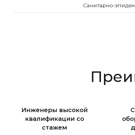
Санитарно-эпидем
Преи
Инженеры высокой
С
квалификации со
обо
стажем
д