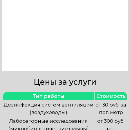
оборудования, обеспечивает его
эффективное функционирование.
Наша компания занимается
техобслуживанием
вентиляционных систем любой
сложности с выездом по Москве.
Цены за услуги
Тип работы
Стоимость
Дезинфекция систем вентиляции
от 30 руб. за
(воздуховоды)
пог. метр
Лабораторные исследования
от 300 руб.
(микробиологические смывы)
шт.