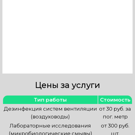
оборудования, обеспечивает его
эффективное функционирование.
Наша компания занимается
техобслуживанием
вентиляционных систем любой
сложности с выездом по Москве.
Цены за услуги
Тип работы
Стоимость
Дезинфекция систем вентиляции
от 30 руб. за
(воздуховоды)
пог. метр
Лабораторные исследования
от 300 руб.
(микробиологические смывы)
шт.