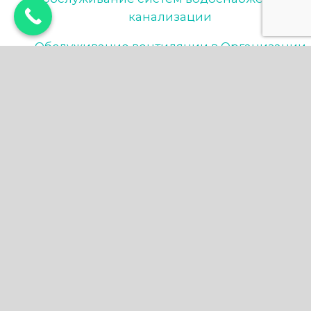
канализации
Обслуживание вентиляции в Организации
и обслуживание выставок
Обслуживание вентиляции в Продаже и
обслуживание лифтов
ВентМастер
Навигация