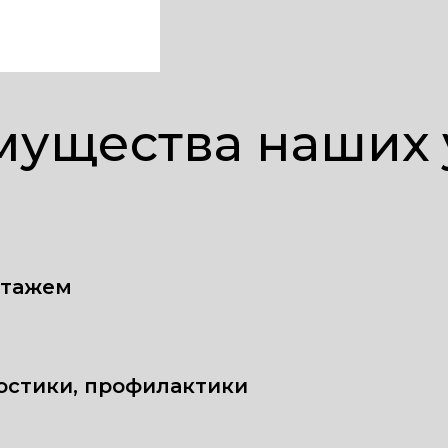
ущества наших 
стажем
остики, профилактики