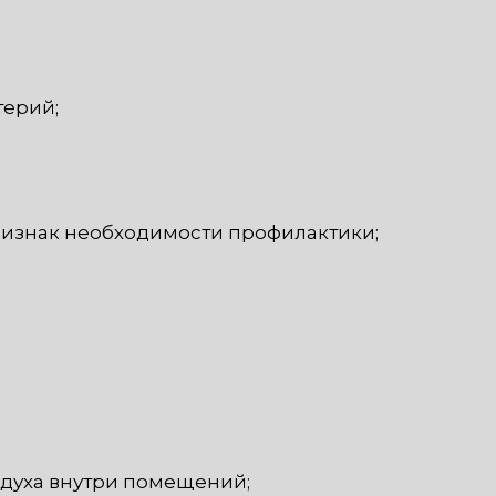
терий;
ризнак необходимости профилактики;
здуха внутри помещений;