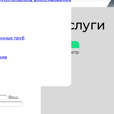
Цены за услуги
онных труб
Стоимость
оводы)
от 30 руб. за пог. метр
ние
ские смывы)
от 300 руб. шт.
ование
Договорная
Ваш