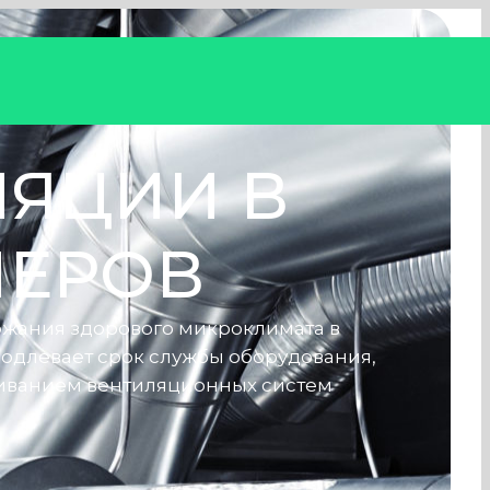
ЯЦИИ В
НЕРОВ
ржания здорового микроклимата в
одлевает срок службы оборудования,
живанием вентиляционных систем