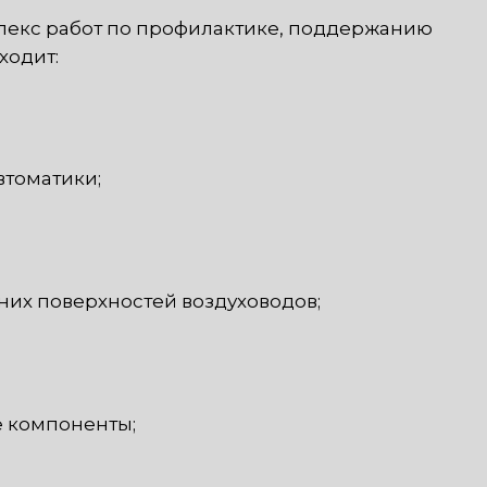
плекс работ по профилактике, поддержанию
ходит:
втоматики;
них поверхностей воздуховодов;
 компоненты;