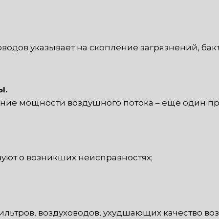
оводов указывает на скопление загрязнений, бак
ы.
ение мощности воздушного потока – еще один п
вуют о возникших неисправностях;
ильтров, воздуховодов, ухудшающих качество во