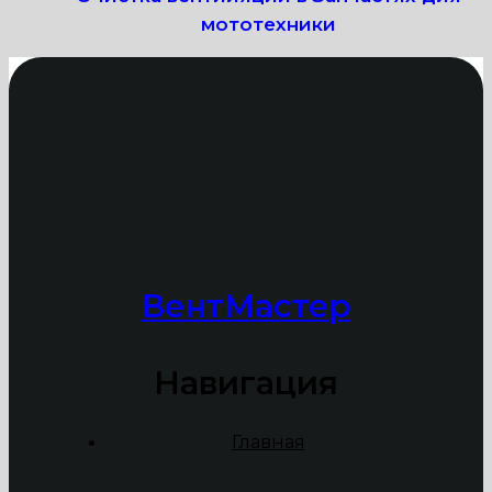
мототехники
ВентМастер
Навигация
Главная