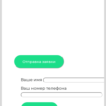
причиной возгорания. Поэтому
важно вовремя проводить чистку
вентиляции и кондиционеров в
Элеваторе, чем и занимается наша
компания. Специалисты команды
проведут осмотр,
профессиональную обработку и
дезинфекцию объекта в Москве и
Московской области.
Отправка заявки
Ваше имя
Ваш номер телефона