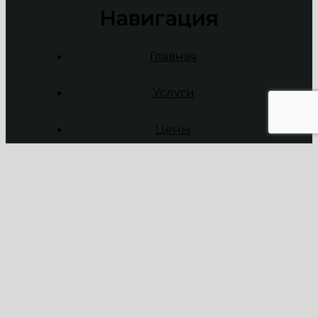
Навигация
Главная
Услуги
Цены
Контакты
О нас
ООО “КЛИН СТАР”
ОГРН : 1217700609477 ИНН :
9703063586