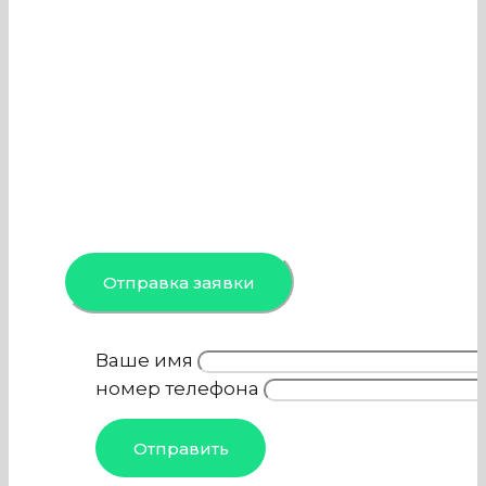
причиной возгорания. Поэтому
важно вовремя проводить чистку
вентиляции и кондиционеров в
Хладокомбинате, чем и занимается
наша компания. Специалисты
команды проведут осмотр,
профессиональную обработку и
дезинфекцию объекта в Москве и
Московской области.
Отправка заявки
Ваше имя
номер телефона