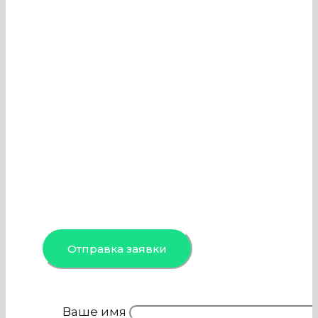
заболеваний у человека. Также
забитая система может стать
причиной возгорания. Поэтому
важно вовремя проводить чистку
вентиляции и кондиционеров в
Компрессорах и компрессорное
оборудование, чем и занимается
наша компания. Специалисты
команды проведут осмотр,
профессиональную обработку и
дезинфекцию объекта в Москве и
Московской области.
Отправка заявки
Ваше имя