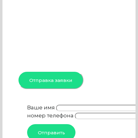
причиной возгорания. Поэтому
важно вовремя проводить чистку
вентиляции и кондиционеров в
Сексе-шопе, чем и занимается
наша компания. Специалисты
команды проведут осмотр,
профессиональную обработку и
дезинфекцию объекта в Москве и
Московской области.
Отправка заявки
Ваше имя
номер телефона